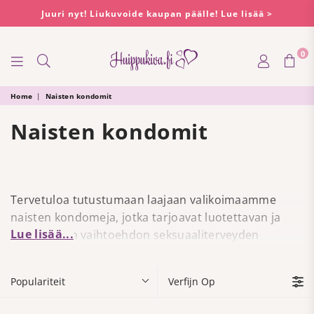
Juuri nyt! Liukuvoide kaupan päälle! Lue lisää >
0
HUIPPUKIVA
Home
|
Naisten kondomit
Naisten kondomit
Tervetuloa tutustumaan laajaan valikoimaamme
naisten kondomeja, jotka tarjoavat luotettavan ja
Lue lisää...
miellyttävän vaihtoehdon seksuaaliterveyden
ylläpitämiseksi. Naisten kondomit, myös sisään
asetettavina kondomeina tunnetut, ovat
Populariteit
Verfijn Op
erinomainen valinta suojaamaan sekä
sukupuolitaudeilta että ei-toivotulta raskaudelta.