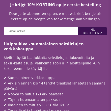
Je krijgt 10% KORTING op je eerste bestelling
Door je te abonneren op onze nieuwsbrief, ben je als
eerste op de hoogte van toekomstige aanbiedingen
NU
BESTELLEN ✔
Huippukiva - suomalainen seksilelujen
verkkokauppa
Meiltä löydät laadukkaita seksileluja, liukuvoiteita ja
seksikkäitä asuja. Valikoima sopii niin aloittelijoille kuin
kokeneemmille käyttäjille.
✔ Suomalainen verkkokauppa
✔ Arkisin ennen klo 14 tehdyt tilaukset lähetetään samana
päivänä
✔ Nopea toimitus 1-3 arkipäivässä
✔ Täysin huomaamaton pakkaus
✔ Ilmainen toimitus yli 59 € tilauksille
✔ Turvalliset ja luotettavat maksutavat