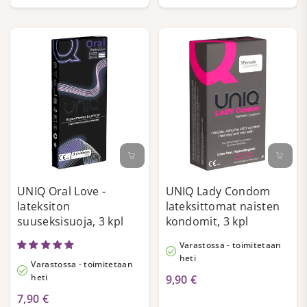
Laaja Valikoima:
Eri kokoja ja malleja, jotka
sopivat kaikenlaisille käyttäjille.
Luotettava Suoja:
Tarjoaa kattavan suojan
sukupuolitaudeilta ja ehkäisee ei-toivottua
raskautta.
Luonnollinen Tunne:
Joustava muotoilu takaa
luonnollisen tunteen ja mukavuuden.
Käyttäjäystävällinen:
Helppo asettaa
UNIQ Oral Love -
UNIQ Lady Condom
paikoilleen, mahdollistaa spontaanin
lateksiton
lateksittomat naisten
läheisyyden.
suuseksisuoja, 3 kpl
kondomit, 3 kpl
Laadukkaat Materiaalit:
Valmistettu kestävistä
Varastossa - toimitetaan
ja turvallisista materiaaleista.
heti
Varastossa - toimitetaan
heti
9,90 €
Valitse naisten kondomit turvalliseen ja
7,90 €
nautinnolliseen intiimiin hetkeen. Kokeile ja koe ero!