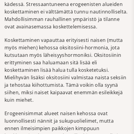
kädessä. Stressaantuneena erogeenisten alueiden
koskettaminen ei välttämättä tunnu nautinnolliselta.
Mahdollisimman rauhallinen ympäristö ja tilanne
ovat avainasemassa koskettelemisessa.
Koskettaminen vapauttaa erityisesti naisen (mutta
myös miehen) kehossa oksitosiini-hormonia, jota
kutsutaan myös läheisyyshormoniksi. Oksitosiinin
erittyminen saa haluamaan sitä lisää eli
koskettaminen lisää halua tulla kosketetuksi.
Mielihyvän lisäksi oksitosiini valmistaa naista seksiin
ja tehostaa kiihottumista. Tämä voikin olla syynä
siihen, miksi naiset kaipaavat enemmän esileikkejä
kuin miehet.
Erogeenisimmat alueet naisen kehossa ovat
luonnollisesti nännit ja sukupuolielimet, mutta
ennen ilmeisimpien paikkojen kimppuun