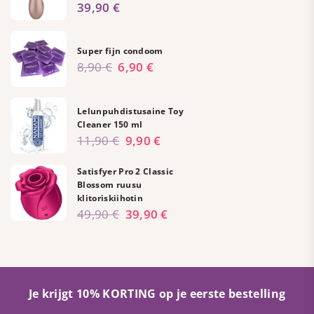
Regular
39,90 €
price
Super fijn condoom
Regular
8,90 €
6,90 €
price
Lelunpuhdistusaine Toy
Cleaner 150 ml
Regular
11,90 €
9,90 €
price
Satisfyer Pro 2 Classic
Blossom ruusu
klitoriskiihotin
Regular
49,90 €
39,90 €
price
Je krijgt 10% KORTING op je eerste bestelling