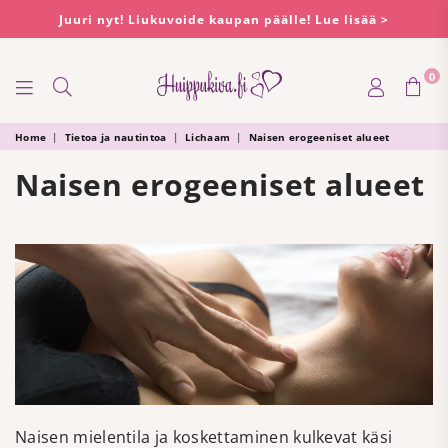
Juuri nyt! Liukuvoide kaupan päälle! Lue lisää >
0
HUIPPUKIVA
Home
|
Tietoa ja nautintoa
|
Lichaam
|
Naisen erogeeniset alueet
Naisen erogeeniset alueet
Naisen mielentila ja koskettaminen kulkevat käsi