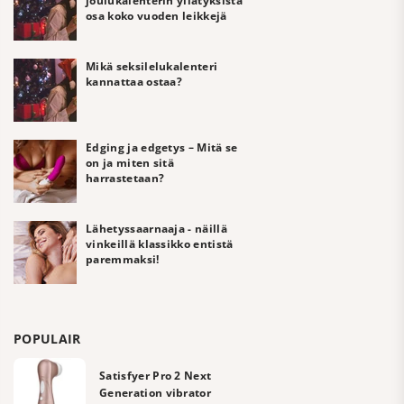
joulukalenterin yllätyksistä
osa koko vuoden leikkejä
Mikä seksilelukalenteri
kannattaa ostaa?
Edging ja edgetys – Mitä se
on ja miten sitä
harrastetaan?
Lähetyssaarnaaja - näillä
vinkeillä klassikko entistä
paremmaksi!
POPULAIR
Satisfyer Pro 2 Next
Generation vibrator