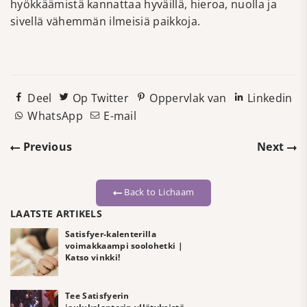
hyökkäämistä kannattaa hyväillä, hieroa, nuolla ja
sivellä vähemmän ilmeisiä paikkoja.
Deel
Op Twitter
Oppervlak van
Linkedin
WhatsApp
E-mail
Previous
Next
Back to Lichaam
LAATSTE ARTIKELS
Satisfyer-kalenterilla
voimakkaampi soolohetki |
Katso vinkki!
Tee Satisfyerin