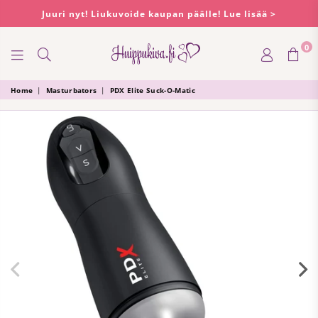
Juuri nyt! Liukuvoide kaupan päälle! Lue lisää >
0
HUIPPUKIVA
Home
|
Masturbators
|
PDX Elite Suck-O-Matic