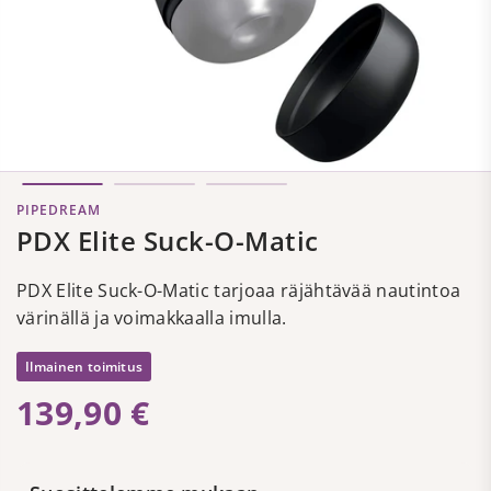
PIPEDREAM
PDX Elite Suck-O-Matic
PDX Elite Suck-O-Matic tarjoaa räjähtävää nautintoa
värinällä ja voimakkaalla imulla.
Ilmainen toimitus
139,90 €
Regular
price