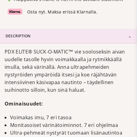
Osta nyt. Maksa erissä Klarnalla.
DESCRIPTION
PDX ELITE® SUCK-O-MATIC™ vie sooloseksin aivan
uudelle tasolle hyvin voimakkaalla ja rytmikkäällä
imulla, sekä värinällä. Anna ultrapehmeiden
nystyröiden ympäröidä itsesi ja koe räjähtävän
intensiivinen käsivapaa nautinto – täydellinen
suihinotto silloin, kun sinä haluat.
Ominaisuudet:
Voimakas imu, 7 eri tasoa
Monitasoiset värinätoiminnot. 7 eri ohjelmaa
Ultra-pehmeät nystyrät tuomaan lisänautintoa