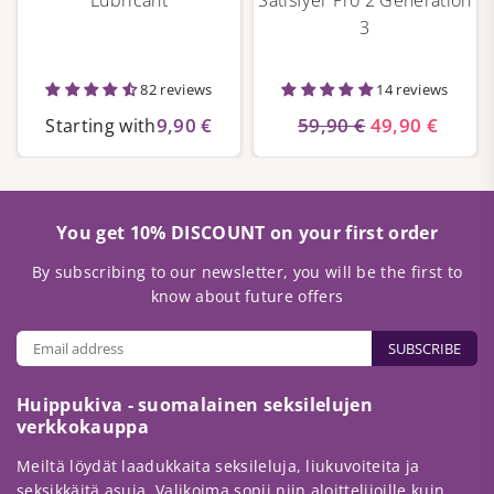
Lubricant
Satisfyer Pro 2 Generation
3
82 reviews
14 reviews
9,90 €
59,90 €
49,90 €
Starting with
You get 10% DISCOUNT on your first order
By subscribing to our newsletter, you will be the first to
know about future offers
SUBSCRIBE
Huippukiva - suomalainen seksilelujen
verkkokauppa
Meiltä löydät laadukkaita seksileluja, liukuvoiteita ja
seksikkäitä asuja. Valikoima sopii niin aloittelijoille kuin