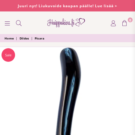
Juuri nyt! Liukuvoide kaupan päälle! Lue lisää >
0
HUIPPUKIVA
Home
|
Dildos
|
Pisara
Sale