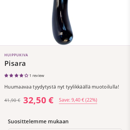
HUIPPUKIVA
Pisara
1 review
Huumaavaa tyydytystä nyt tyylikkäällä muotoilulla!
32,50 €
Save:
9,40 €
(
22
%)
41,90 €
Regular
price
Suosittelemme mukaan