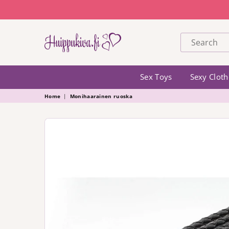
HUIPPUKIVA
Sex Toys
Sexy Cloth
Home
|
Monihaarainen ruoska