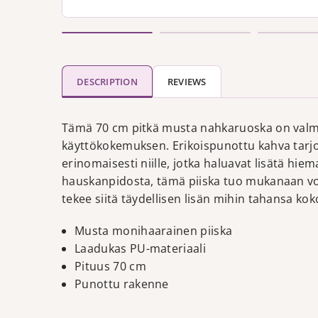
DESCRIPTION
REVIEWS
Tämä 70 cm pitkä musta nahkaruoska on valmist
käyttökokemuksen. Erikoispunottu kahva tarjoa
erinomaisesti niille, jotka haluavat lisätä hiem
hauskanpidosta, tämä piiska tuo mukanaan voi
tekee siitä täydellisen lisän mihin tahansa ko
Musta monihaarainen piiska
Laadukas PU-materiaali
Pituus 70 cm
Punottu rakenne