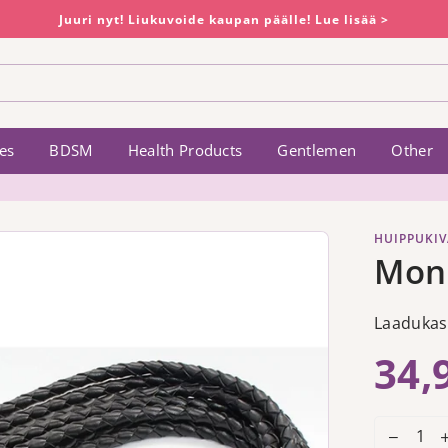
Juuri nyt! Liukuvoide kaupan päälle! Lue lisää >
es
BDSM
Health Products
Gentlemen
Other
HUIPPUKIV
Mon
Laadukas
34,
Regular
price