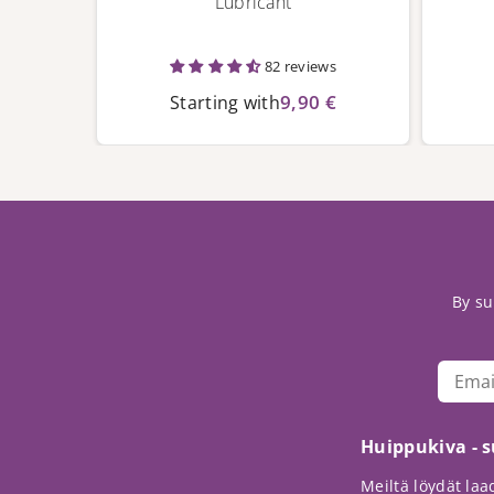
Cleaner
Lubricant
82 reviews
9,90 €
Starting with
By su
Huippukiva - 
Meiltä löydät laad