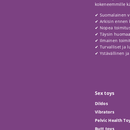
kokeneemmille käy
✔ Suomalainen v
✔ Arkisin ennen 
✔ Nopea toimitus
✔ Täysin huoma
✔ Ilmainen toimitu
✔ Turvalliset ja 
✔ Ystävällinen j
Sex toys
Dildos
Vibrators
Pelvic Health To
Butt toys