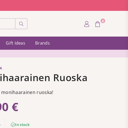
0
Submit
Gift Ideas
Brands
A
ihaarainen Ruoska
 monihaarainen ruoska!
90 €
In stock