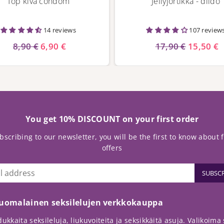
Top kiva condom
Jellyjortikka - dildo
14 reviews
107 review
8,90 €
6,90 €
17,90 €
15,50 €
You get 10% DISCOUNT on your first order
bscribing to our newsletter, you will be the first to know about 
offers
SUBSCR
suomalainen seksilelujen verkkokauppa
ukkaita seksileluja, liukuvoiteita ja seksikkäitä asuja. Valikoima so