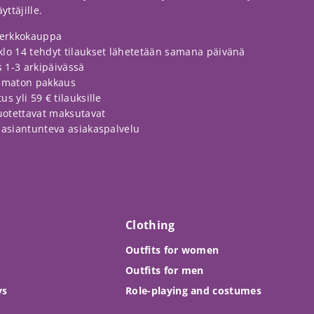
ttäjille.
erkkokauppa
klo 14 tehdyt tilaukset lähetetään samana päivänä
 1-3 arkipäivässä
amaton pakkaus
s yli 59 € tilauksille
luotettavat maksutavat
a asiantunteva asiakaspalvelu
Clothing
Outfits for women
Outfits for men
ys
Role-playing and costumes