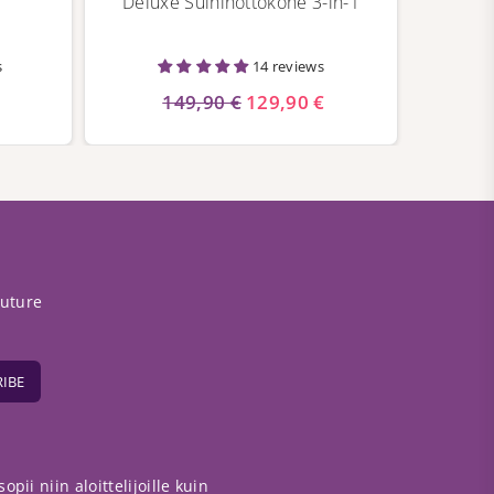
Deluxe Suihinottokone 3-in-1
Smal
s
14 reviews
149,90 €
129,90 €
future
IBE
pii niin aloittelijoille kuin