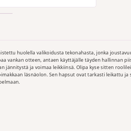
ettu huolella valikoidusta tekonahasta, jonka joustavuus
a vankan otteen, antaen käyttäjälle täyden hallinnan piis
an jännitystä ja voimaa leikkiinsä. Olipa kyse sitten roolil
makkaan läsnäolon. Sen hapsut ovat tarkasti leikattu ja 
koelmaan.