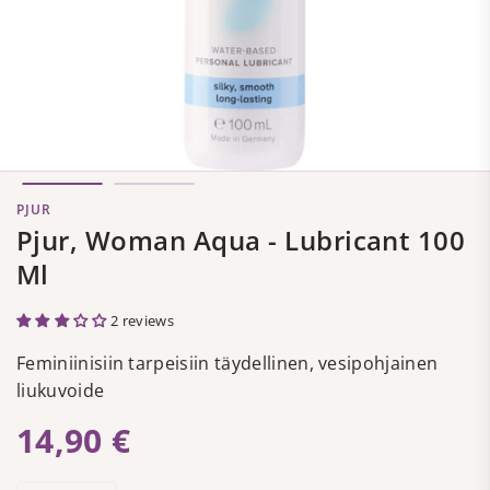
PJUR
Pjur, Woman Aqua - Lubricant 100
Ml
2 reviews
Feminiinisiin tarpeisiin täydellinen, vesipohjainen
liukuvoide
14,90 €
Regular
price