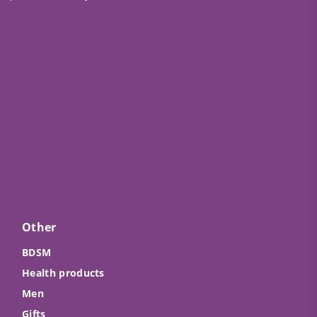
Other
BDSM
Health products
Men
Gifts