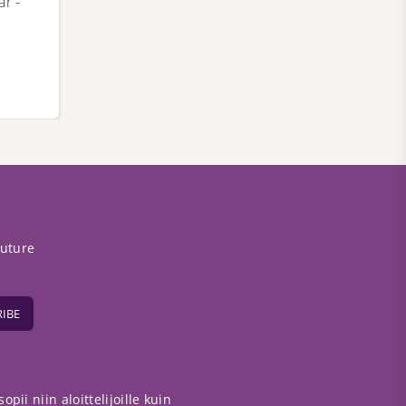
ar -
future
IBE
pii niin aloittelijoille kuin