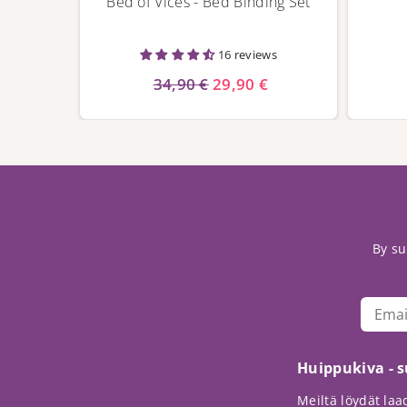
Bed of Vices - Bed Binding Set
16 reviews
34,90 €
29,90 €
By su
Huippukiva - 
Meiltä löydät laad