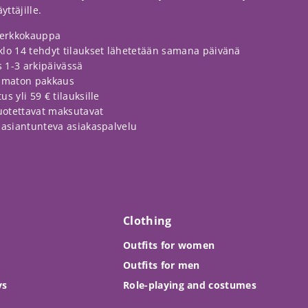
ttäjille.
erkkokauppa
klo 14 tehdyt tilaukset lähetetään samana päivänä
 1-3 arkipäivässä
amaton pakkaus
s yli 59 € tilauksille
luotettavat maksutavat
a asiantunteva asiakaspalvelu
Clothing
Outfits for women
Outfits for men
ys
Role-playing and costumes