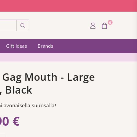
0
Submit
Gift Ideas
Brands
 Gag Mouth - Large
, Black
 avonaisella suuosalla!
90 €