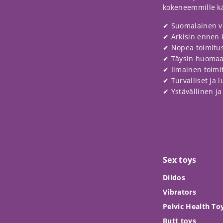
kokeneemmille käy
✔ Suomalainen v
✔ Arkisin ennen 
✔ Nopea toimitus
✔ Täysin huoma
✔ Ilmainen toimitu
✔ Turvalliset ja 
✔ Ystävällinen j
Sex toys
Dildos
Vibrators
Pelvic Health To
Butt toys