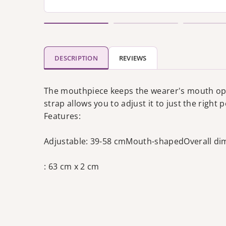
DESCRIPTION
REVIEWS
The mouthpiece keeps the wearer's mouth open
strap allows you to adjust it to just the right p
Features:
Adjustable: 39-58 cmMouth-shapedOverall di
: 63 cm x 2 cm