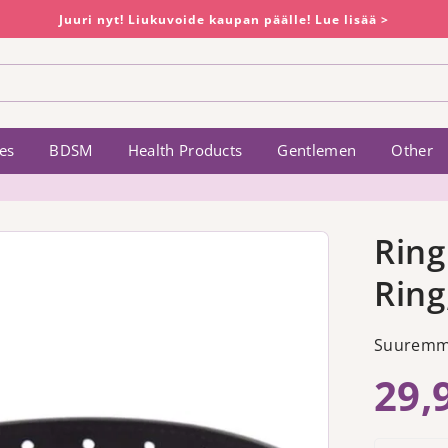
Juuri nyt! Liukuvoide kaupan päälle! Lue lisää >
es
BDSM
Health Products
Gentlemen
Other
Ring
Ring
Suuremmi
29,
Regular
price