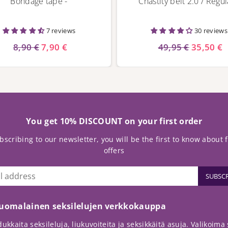
Bondage tape -
Chastity belt 2.0 / Regul
7 reviews
30 reviews
8,90 €
7,90 €
49,95 €
35,50 €
You get 10% DISCOUNT on your first order
bscribing to our newsletter, you will be the first to know about 
offers
SUBSCR
suomalainen seksilelujen verkkokauppa
ukkaita seksileluja, liukuvoiteita ja seksikkäitä asuja. Valikoima so