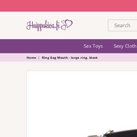
HUIPPUKIVA
Sex Toys
Sexy Cloth
Home
|
Ring Gag Mouth - large ring, black