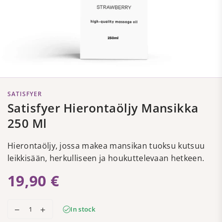
SATISFYER
Satisfyer Hierontaöljy Mansikka
250 Ml
Hierontaöljy, jossa makea mansikan tuoksu kutsuu
leikkisään, herkulliseen ja houkuttelevaan hetkeen.
19,90 €
Regular
price
In stock