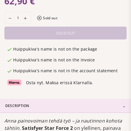
62,90 €
Regular
price
Sold out
SOLD OUT
Huippukiva's name is not on the package
Huippukiva's name is not on the invoice
Huippukiva's name is not in the account statement
Osta nyt. Maksa erissä Klarnalla.
DESCRIPTION
Anna painovoiman tehdä työ – ja nautinnon kohota
tähtiin.
Satisfyer Star Force 2
on ylellinen, painava