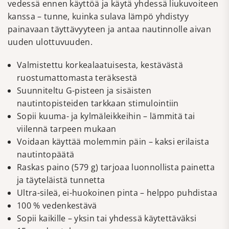
vedessä ennen käyttöä ja käytä yhdessä liukuvoiteen
kanssa – tunne, kuinka sulava lämpö yhdistyy
painavaan täyttävyyteen ja antaa nautinnolle aivan
uuden ulottuvuuden.
Valmistettu korkealaatuisesta, kestävästä
ruostumattomasta teräksestä
Suunniteltu G-pisteen ja sisäisten
nautintopisteiden tarkkaan stimulointiin
Sopii kuuma- ja kylmäleikkeihin – lämmitä tai
viilennä tarpeen mukaan
Voidaan käyttää molemmin päin – kaksi erilaista
nautintopäätä
Raskas paino (579 g) tarjoaa luonnollista painetta
ja täyteläistä tunnetta
Ultra-sileä, ei-huokoinen pinta – helppo puhdistaa
100 % vedenkestävä
Sopii kaikille – yksin tai yhdessä käytettäväksi