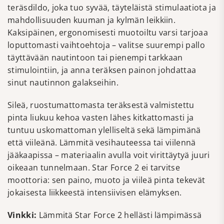
teräsdildo, joka tuo syvää, täyteläistä stimulaatiota ja
mahdollisuuden kuuman ja kylmän leikkiin.
Kaksipäinen, ergonomisesti muotoiltu varsi tarjoaa
loputtomasti vaihtoehtoja – valitse suurempi pallo
täyttävään nautintoon tai pienempi tarkkaan
stimulointiin, ja anna teräksen painon johdattaa
sinut nautinnon galakseihin.
Sileä, ruostumattomasta teräksestä valmistettu
pinta liukuu kehoa vasten lähes kitkattomasti ja
tuntuu uskomattoman ylelliseltä sekä lämpimänä
että viileänä. Lämmitä vesihauteessa tai viilennä
jääkaapissa – materiaalin avulla voit virittäytyä juuri
oikeaan tunnelmaan. Star Force 2 ei tarvitse
moottoria: sen paino, muoto ja viileä pinta tekevät
jokaisesta liikkeestä intensiivisen elämyksen.
Vinkki:
Lämmitä Star Force 2 hellästi lämpimässä