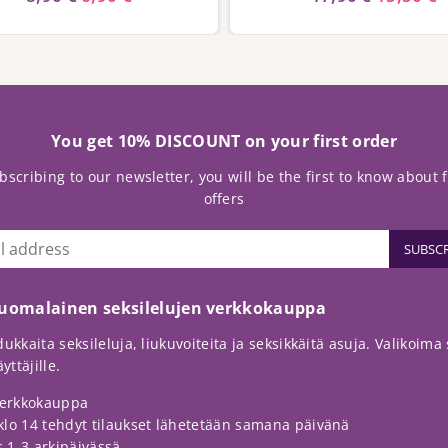
You get 10% DISCOUNT on your first order
bscribing to our newsletter, you will be the first to know about 
offers
SUBSCR
suomalainen seksilelujen verkkokauppa
ukkaita seksileluja, liukuvoiteita ja seksikkäitä asuja. Valikoima so
ttäjille.
erkkokauppa
klo 14 tehdyt tilaukset lähetetään samana päivänä
 1-3 arkipäivässä