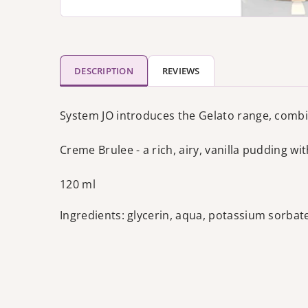
DESCRIPTION
REVIEWS
System JO introduces the Gelato range, combini
Creme Brulee - a rich, airy, vanilla pudding wi
120 ml
Ingredients: glycerin, aqua, potassium sorbate,