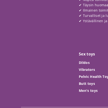
✔ Täysin huoma
✔ Ilmainen toimitu
✔ Turvalliset ja 
✔ Ystävällinen j
Sex toys
Dildos
Vibrators
Pelvic Health To
Butt toys
Men's toys