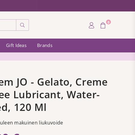
0
Submit
Gift Ideas
Brands
em JO - Gelato, Creme
ee Lubricant, Water-
d, 120 Ml
uleen makuinen liukuvoide