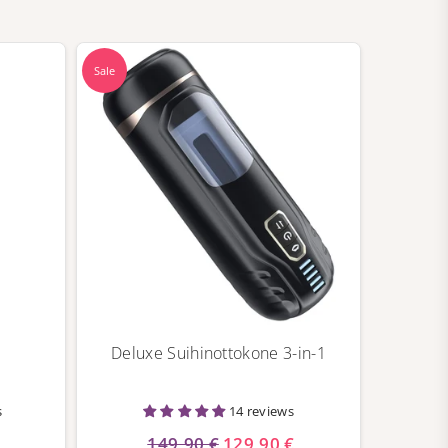
Sale
Deluxe Suihinottokone 3-in-1
s
14 reviews
149,90 €
129,90 €