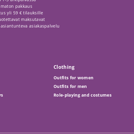
amaton pakkaus
s yli 59 € tilauksille
luotettavat maksutavat
a asiantunteva asiakaspalvelu
Clothing
Outfits for women
Outfits for men
ys
Role-playing and costumes