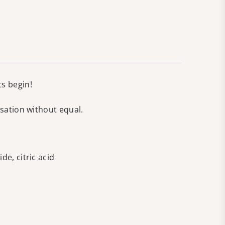
ts begin!
nsation without equal.
de, citric acid