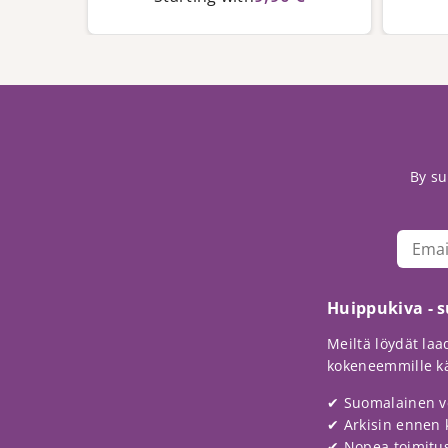
By su
Huippukiva - 
Meiltä löydät laad
kokeneemmille käy
✔ Suomalainen v
✔ Arkisin ennen 
✔ Nopea toimitus