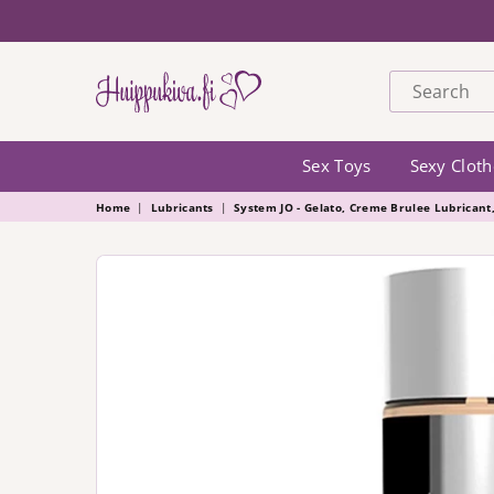
HUIPPUKIVA
Sex Toys
Sexy Cloth
Home
|
Lubricants
|
System JO - Gelato, Creme Brulee Lubricant