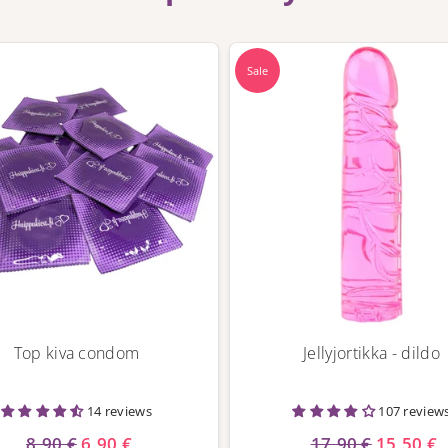
Sale
Top kiva condom
Jellyjortikka - dildo
14 reviews
107 review
8,90 €
6,90 €
17,90 €
15,50 €