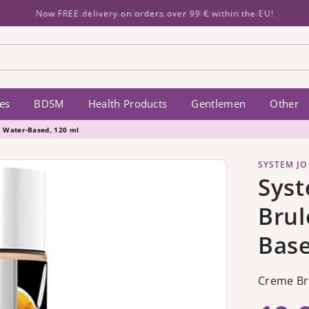
Juuri nyt! Liukuvoide kaupan päälle! Lue lisää >
es
BDSM
Health Products
Gentlemen
Other
, Water-Based, 120 ml
SYSTEM JO
Syst
Brul
Base
Creme Br