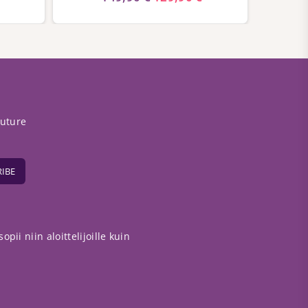
future
IBE
pii niin aloittelijoille kuin