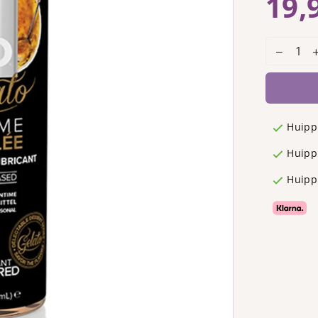
19,
Regular
price
Huipp
Huippu
Huipp