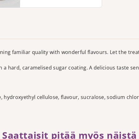
ng familiar quality with wonderful flavours. Let the trea
th a hard, caramelised sugar coating. A delicious taste se
 hydroxyethyl cellulose, flavour, sucralose, sodium chlori
Saattaisit pitää myös näistä